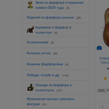
Змеи из фарфора и керамики
символ 2025 года
(5)
Изделия из фарфора разные
(29)
Керамика и фарфор и
полистоун
(9)
Колокольчики
(2)
2
Копилки оптом
(20)
Копилк
"100 п
Кошечки фарфоровые
(9)
А
Лебеди, голуби и др.
(114)
Лошади из фарфора и
395,7
полистоуна
(127)
Мраморная крошка сувениры
фигурки
(41)