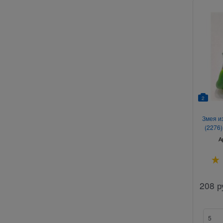
2
Змея и
(2276)
с
А
208
р