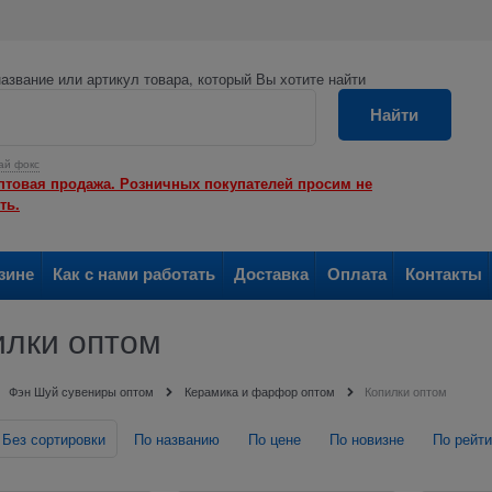
азвание или артикул товара, который Вы хотите найти
Найти
ай фокс
птовая продажа. Розничных покупателей просим не
ть.
зине
Как с нами работать
Доставка
Оплата
Контакты
илки оптом
Фэн Шуй сувениры оптом
Керамика и фарфор оптом
Копилки оптом
Без сортировки
По названию
По цене
По новизне
По рейти