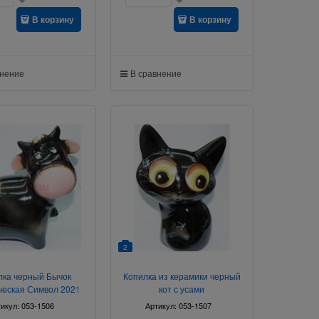
В корзину
В корзину
внение
В сравнение
2
лка черный Бычок
Копилка из керамики черный
ческая Символ 2021
кот с усами
года
тикул:
053-1506
Артикул:
053-1507