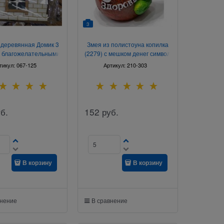
3
 деревянная Домик 3
Змея из полистоуна копилка
с благожелательными
(2279) с мешком денег символ
надписями
2025 года
тикул:
067-125
Артикул:
210-303
б.
152
руб.
В корзину
В корзину
внение
В сравнение