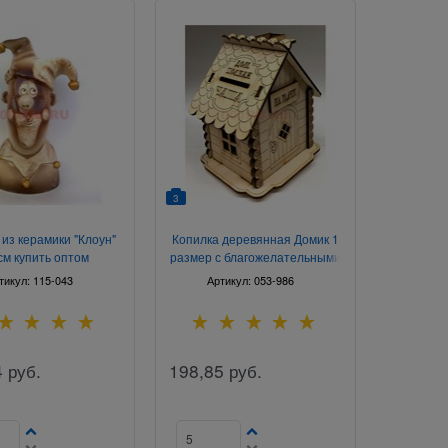
3
 из керамики "Клоун"
Копилка деревянная Домик 1
см купить оптом
размер с благожелательными
надписями
тикул:
115-043
Артикул:
053-986
4
руб.
198,85
руб.