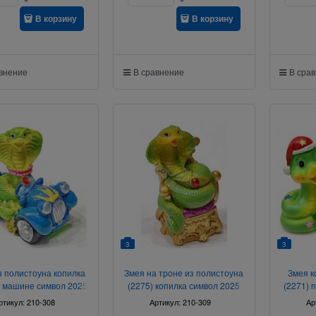
В корзину
В корзину
авнение
В сравнение
В сра
3
3
з полистоуна копилка
Змея на троне из полистоуна
Змея к
в машине символ 2025
(2275) копилка символ 2025
(2271) 
года
года
ртикул:
210-308
Артикул:
210-309
Ар