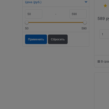
(руб.)
Цена
-
589
р
50
590
В ср