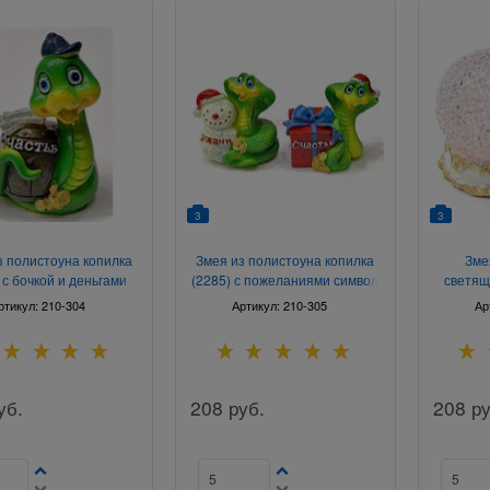
3
3
з полистоуна копилка
Змея из полистоуна копилка
Зме
 с бочкой и деньгами
(2285) с пожеланиями символ
светящ
имвол 2025 года
2025 года
ртикул:
210-304
Артикул:
210-305
Ар
уб.
208
руб.
208
ру