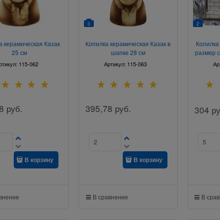
3
2
а керамическая Казак
Копилка керамическая Казак в
Копилка
25 см
шапке 28 см
размер 
ртикул:
115-062
Артикул:
115-063
Ар
8
руб.
395,78
руб.
304
ру
В корзину
В корзину
авнение
В сравнение
В сра