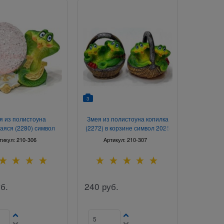
3
я из полистоуна
Змея из полистоуна копилка
аяся (2280) символ
(2272) в корзине символ 2025
2025 года
года
тикул:
210-306
Артикул:
210-307
б.
240
руб.