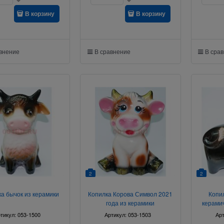
В корзину
В корзину
авнение
В сравнение
В сра
2
2
а бычок из керамики
Копилка Корова Символ 2021
Копи
года из керамики
керами
тикул:
053-1500
Артикул:
053-1503
Ар