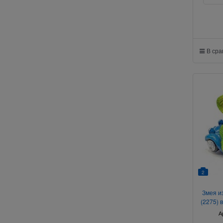
В ср
2
Змея и
(2275) 
А