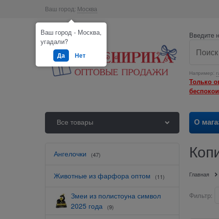
Ваш город:
Москва
Ваш город - Москва,
Введите н
угадали?
Да
Нет
Например:
г
Только о
беспокои
О мага
Все товары
Коп
Ангелочки
(47)
Главная
Животные из фарфора оптом
(11)
Змеи из полистоуна символ
Фильтр:
2025 года
(9)