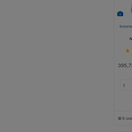
3
Копилк
А
395,7
В ср