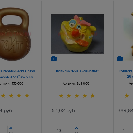
1
2
а керамическая гиря
Копилка "Рыба -самолет"
Копилка
удовый хит" золотая
26 
ртикул:
553-500
Артикул:
SL99056
Ар
8
руб.
57,02
руб.
369,8