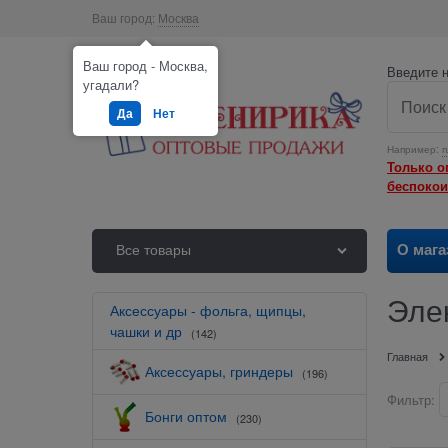
Ваш город:
Москва
Ваш город - Москва,
Введите н
угадали?
Да
Нет
Например:
п
Только о
беспокои
О мага
Все товары
Элек
Аксессуары - фольга, щипцы,
чашки и др
(142)
Главная
Аксессуары, гриндеры
(196)
Фильтр:
Бонги оптом
(230)