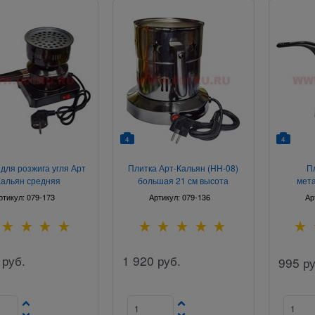
4
4
для розжига угля Арт
Плитка Арт-Кальян (HH-08)
П
Кальян средняя
большая 21 см высота
мета
ртикул:
079-173
Артикул:
079-136
Ар
руб.
1 920
руб.
995
ру