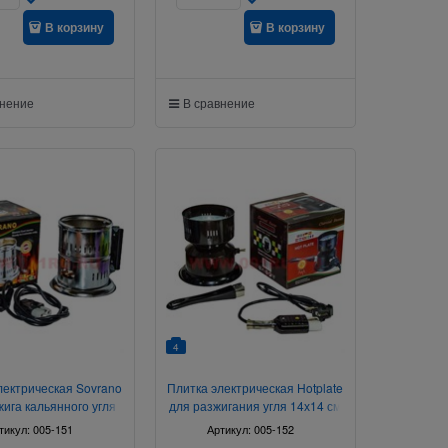
В корзину
В корзину
внение
В сравнение
4
лектрическая Sovrano
Плитка электрическая Hotplate
жига кальянного угля
для разжигания угля 14х14 см
15х15 см
тикул:
005-151
Артикул:
005-152