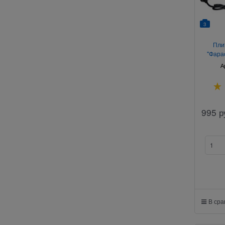
3
Пли
"Фара
А
995
р
В ср