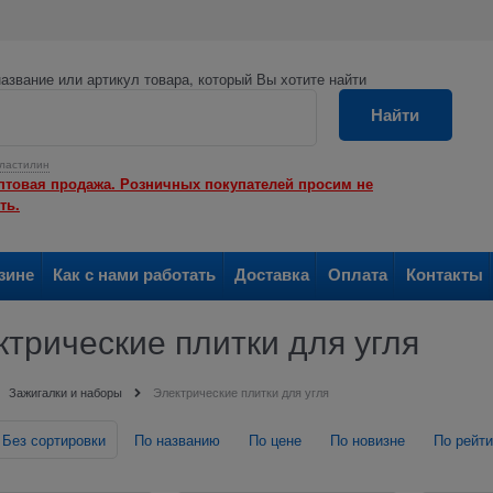
азвание или артикул товара, который Вы хотите найти
Найти
ластилин
птовая продажа. Розничных покупателей просим не
ть.
зине
Как с нами работать
Доставка
Оплата
Контакты
трические плитки для угля
Зажигалки и наборы
Электрические плитки для угля
Без сортировки
По названию
По цене
По новизне
По рейти