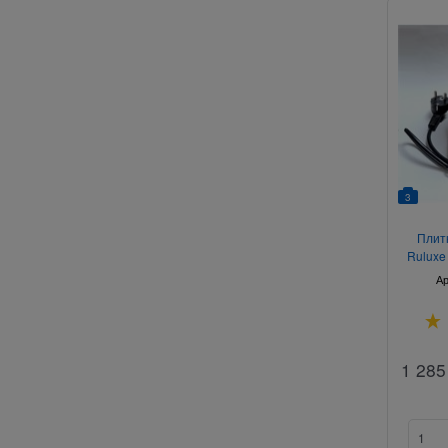
3
Плитк
Ruluxe
Ар
1 285