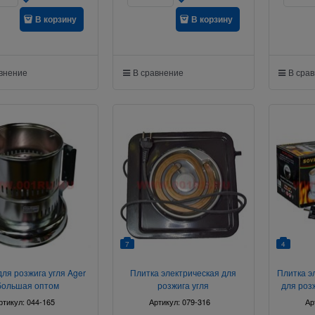
В корзину
В корзину
авнение
В сравнение
В сра
7
4
ля розжига угля Ager
Плитка электрическая для
Плитка э
большая оптом
розжига угля
для роз
ртикул:
044-165
Артикул:
079-316
Ар