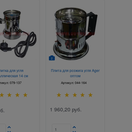
2
литка для угля
Плита для розжига угля Ager
ллическая 14 см
оптом
тикул:
079-137
Артикул:
044-164
1 960,20
руб.
б.