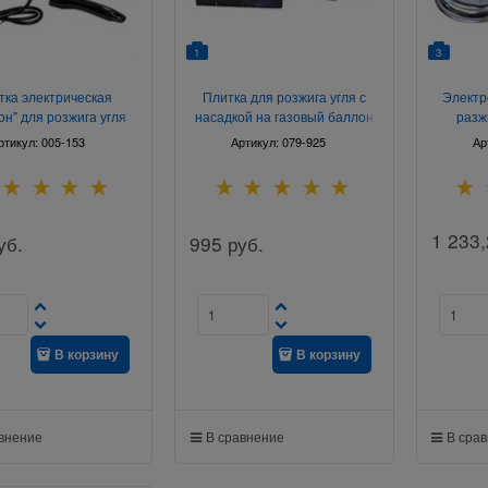
1
3
тка электрическая
Плитка для розжига угля с
Электр
он" для розжига угля
насадкой на газовый баллон
разж
16х14,5 см
ртикул:
005-153
Артикул:
079-925
Ар
1 233,
уб.
995
руб.
В корзину
В корзину
авнение
В сравнение
В сра