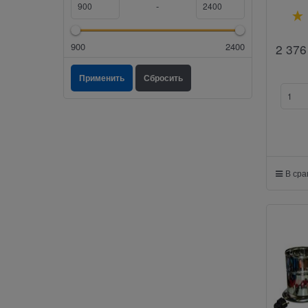
-
900
2400
2 376
В ср