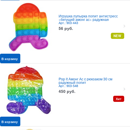
Игрушка пупырка попит антистресс
«бегущий амонг ас» радужная
Арт.: 903-443
56
руб.
NEW
В корзину
Pop it Амонг Ас c рюкзаком 30 см
радужный попит
Арт.: 903-548
450
руб.
Хит
В корзину