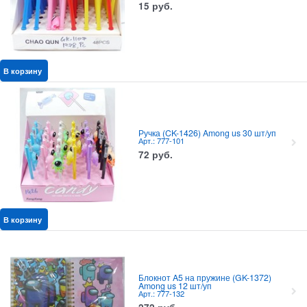
15
руб.
В корзину
Ручка (CK-1426) Among us 30 шт/уп
Арт.: 777-101
72
руб.
В корзину
Блокнот A5 на пружине (GK-1372)
Among us 12 шт/уп
Арт.: 777-132