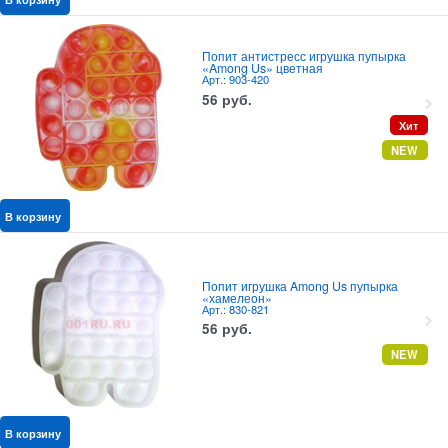
Попит антистресс игрушка пупырка
«Among Us» цветная
Арт.: 903-420
56
руб.
Хит
NEW
В корзину
Попит игрушка Among Us пупырка
«хамелеон»
Арт.: 830-821
56
руб.
NEW
В корзину