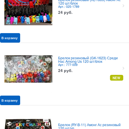
120 шт/блок
Арт.: 025-1789
24
руб.
В корзину
Брелок резиновый (GK-1623) Среди
Нас Among Us 120 шт/блок
Арт.: 777-009
24
руб.
NEW
В корзину
Брелок (RY-B-11) Амонг Ас резиновый
120 шт/уп