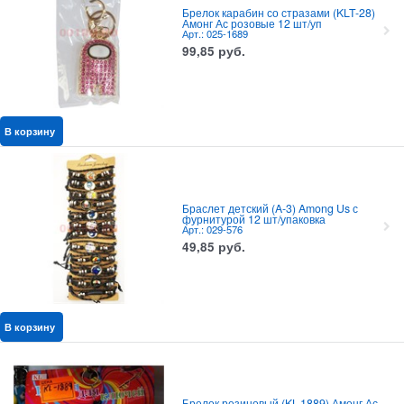
Брелок карабин со стразами (KLT-28)
Амонг Ас розовые 12 шт/уп
Арт.: 025-1689
99,85
руб.
В корзину
Браслет детский (A-3) Among Us с
фурнитурой 12 шт/упаковка
Арт.: 029-576
49,85
руб.
В корзину
Брелок резиновый (KL-1889) Амонг Ас