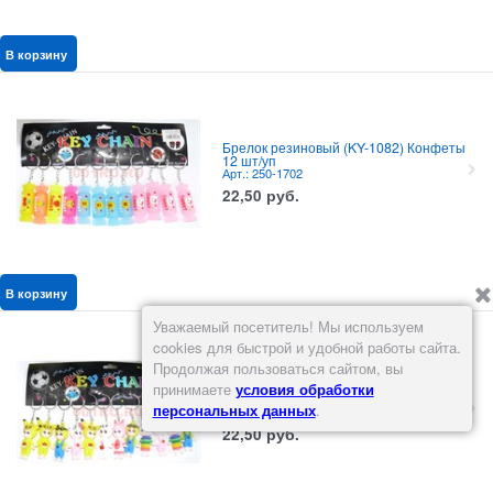
В корзину
Брелок резиновый (KY-1082) Конфеты
12 шт/уп
Арт.: 250-1702
22,50
руб.
В корзину
Уважаемый посетитель! Мы используем
cookies для быстрой и удобной работы сайта.
Продолжая пользоваться сайтом, вы
Брелок резиновый (KY-1086)
принимаете
условия обработки
Покемоны 12 шт/уп
персональных данных
.
Арт.: 250-1703
22,50
руб.