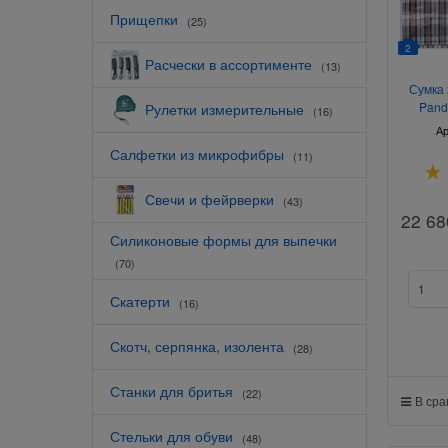
Прищепки
(25)
2
Расчески в ассортименте
(13)
Сумка 
Pand
Рулетки измерительные
(16)
Ар
Салфетки из микрофибры
(11)
Свечи и фейрверки
(43)
22 68
Силиконовые формы для выпечки
(70)
Скатерти
(16)
Скотч, серпянка, изолента
(28)
Станки для бритья
(22)
В ср
Стельки для обуви
(48)