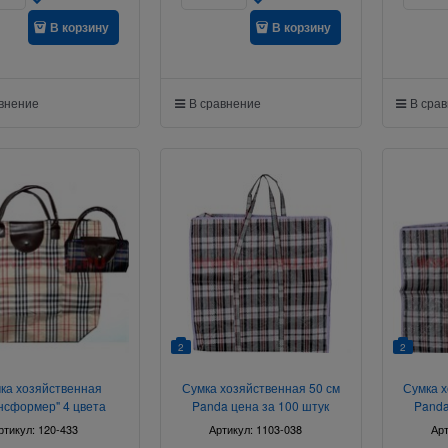
В корзину
В корзину
авнение
В сравнение
В сра
2
2
ка хозяйственная
Сумка хозяйственная 50 см
Сумка х
нсформер" 4 цвета
Panda цена за 100 штук
Panda
ртикул:
120-433
Артикул:
1103-038
Ар