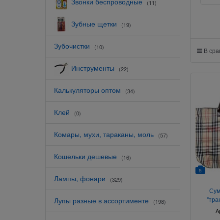
Звонки беспроводные
(11)
Зубные щетки
(19)
Зубочистки
(10)
В ср
Инструменты
(22)
Калькуляторы оптом
(34)
Клей
(0)
Комары, мухи, тараканы, моль
(57)
Кошельки дешевые
(16)
5
Лампы, фонари
(329)
Сум
"тра
Лупы разные в ассортименте
(198)
А