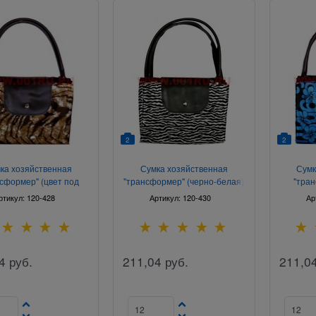
2
2
ка хозяйственная
Сумка хозяйственная
Сумк
сформер" (цвет под
"трансформер" (черно-белая)
"тран
тигра)
ассортим
ртикул:
120-428
Артикул:
120-430
Ар
4
руб.
211,04
руб.
211,0