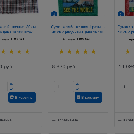
2
2
хозяйственная 80 см
Сумка хозяйственная 1 размер
Сумка хо
a цена за 100 штук
40 см с рисунками цена за 100
50 см с 
штук
тикул:
1103-041
Артикул:
1103-042
Ар
0
руб.
8 820
руб.
14 09
В корзину
В корзину
авнение
В сравнение
В сра