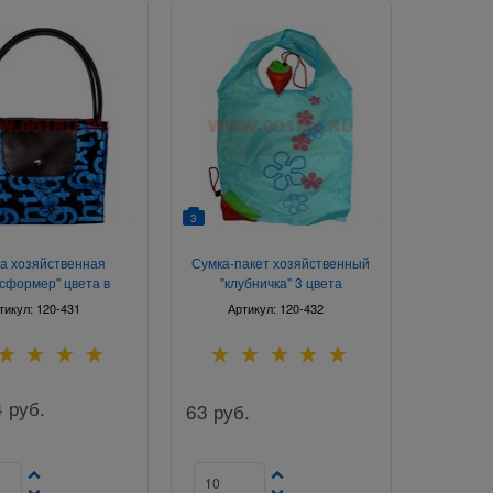
3
а хозяйственная
Сумка-пакет хозяйственный
сформер" цвета в
"клубничка" 3 цвета
енте 12 шт/упаковка
тикул:
120-431
Артикул:
120-432
4
руб.
63
руб.