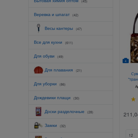
Бытовая химия оптом
(45)
Веревка и шпагат
(42)
Весы кантеры
(47)
Все для кухни
(611)
Для обуви
(49)
4
Для плавания
(21)
Сум
"тран
Для уборки
(86)
А
Дождевики плащи
(30)
Доски разделочные
(28)
211,0
Замки
(32)