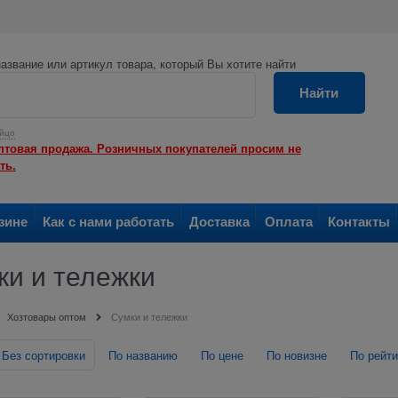
азвание или артикул товара, который Вы хотите найти
Найти
йцо
птовая продажа. Розничных покупателей просим не
ть.
зине
Как с нами работать
Доставка
Оплата
Контакты
ки и тележки
Хозтовары оптом
Сумки и тележки
Без сортировки
По названию
По цене
По новизне
По рейти