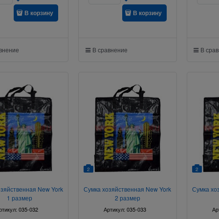
В корзину
В корзину
авнение
В сравнение
В сра
2
2
озяйственная New York
Сумка хозяйственная New York
Сумка хо
1 размер
2 размер
ртикул:
035-032
Артикул:
035-033
Ар