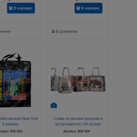
В корзину
В корзину
внение
В сравнение
5
зяйственная New York
Сумка на молнии (рисунки в
3 размер
ассортименте) 100 шт/кор
тикул:
035-034
Артикул:
908-004