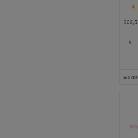
202,5
В ср