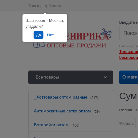
Ваш город:
Москва
Ваш город - Москва,
Введите н
угадали?
Да
Нет
Например:
я
Только о
беспокои
О мага
Все товары
Сум
_Хозтовары оптом разные
(547)
Главная
Антимоскитные сетки оптом
(39)
Фильтр:
Батарейки оптом
(100)