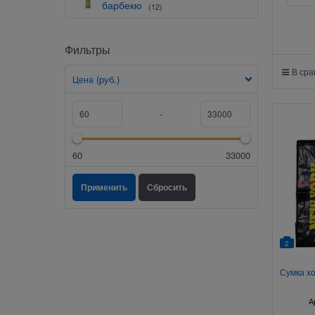
барбекю
(12)
Фильтры
В ср
(руб.)
Цена
-
60
33000
2
Сумка х
А