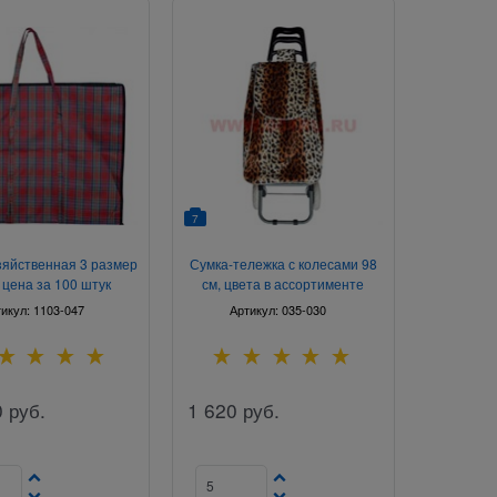
7
зяйственная 3 размер
Сумка-тележка с колесами 98
 цена за 100 штук
см, цвета в ассортименте
тикул:
1103-047
Артикул:
035-030
0
руб.
1 620
руб.