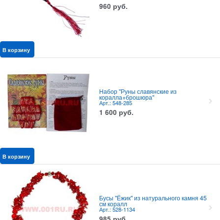
960
руб.
В корзину
Набор "Руны славянские из
коралла+брошюра"
Арт.: 548-285
1 600
руб.
В корзину
Бусы "Ёжик" из натурального камня 45
см коралл
Арт.: 528-1134
985
руб.