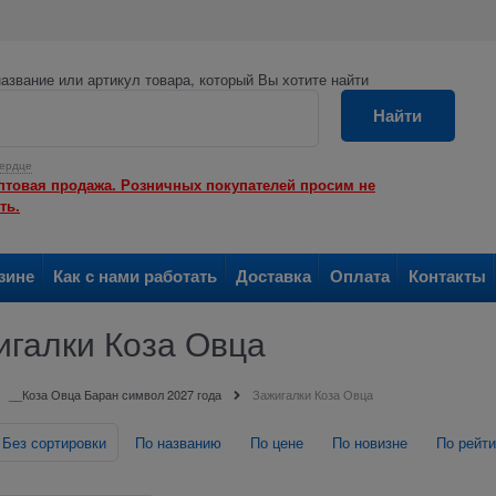
азвание или артикул товара, который Вы хотите найти
Найти
ердце
птовая продажа. Розничных покупателей просим не
ть.
зине
Как с нами работать
Доставка
Оплата
Контакты
игалки Коза Овца
__Коза Овца Баран символ 2027 года
Зажигалки Коза Овца
Без сортировки
По названию
По цене
По новизне
По рейти