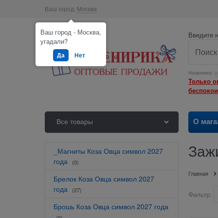
Ваш город:
Москва
Ваш город - Москва,
Введите н
угадали?
Да
Нет
Например:
с
Только о
беспокои
О мага
Все товары
Заж
_Магниты Коза Овца символ 2027
года
(0)
Главная
Брелок Коза Овца символ 2027
года
(27)
Фильтр:
Брошь Коза Овца символ 2027 года
(0)