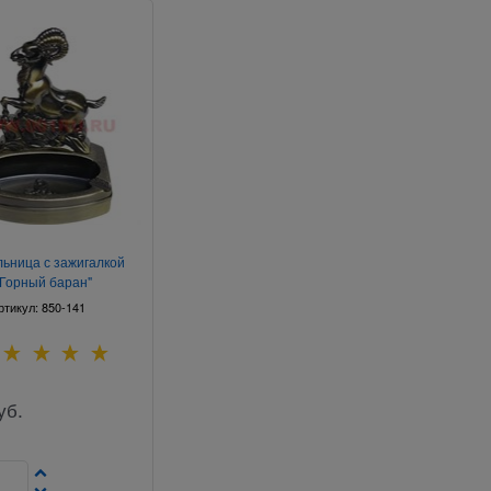
ьница с зажигалкой
"Горный баран"
ртикул:
850-141
уб.