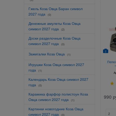
Гжель Коза Овца Баран символ
2027 года
(0)
Денежные амулеты Коза Овца
символ 2027 года
(2)
Доски разделочные Коза Овца
символ 2027 года
(0)
2
Зажигалки Коза Овца
(1)
Пепел
Игрушки Коза Овца символ 2027
года
(1)
А
Календарь Коза Овца символ 2027
года
(0)
Карамика фарфор полистоун Коза
990
р
Овца символ 2027 года
(1)
Картинки новогодние Коза Овца
символ 2027 года
(0)