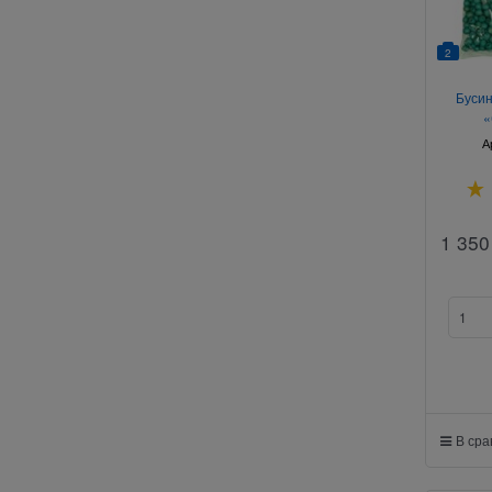
2
Бусин
«
А
1 350
В ср