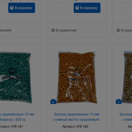
В корзину
В корзину
авнение
В сравнение
В сра
2
2
ы деревянные 10 мм
Бусины деревянные 10 мм
Бусины
бирюза» 500 гр
«темный желто-оранжевый»
«темн
500 гр
ртикул:
078-161
Артикул:
078-162
Ар