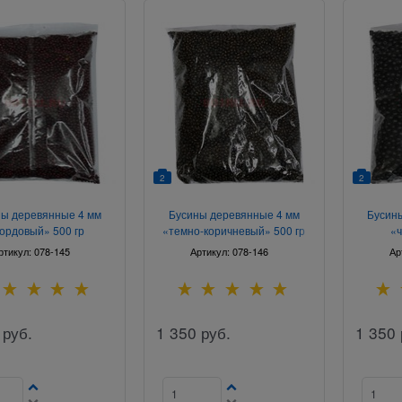
2
2
ы деревянные 4 мм
Бусины деревянные 4 мм
Бусин
ордовый» 500 гр
«темно-коричневый» 500 гр
«ч
ртикул:
078-145
Артикул:
078-146
Ар
руб.
1 350
руб.
1 350