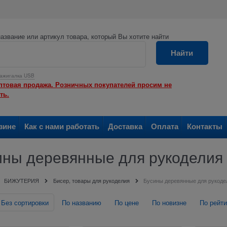
азвание или артикул товара, который Вы хотите найти
Найти
ажигалка USB
птовая продажа. Розничных покупателей просим не
ть.
зине
Как с нами работать
Доставка
Оплата
Контакты
ины деревянные для рукоделия
БИЖУТЕРИЯ
Бисер, товары для рукоделия
Бусины деревянные для рукоде
Без сортировки
По названию
По цене
По новизне
По рейти