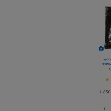
2
Бусин
«темно
А
1 350