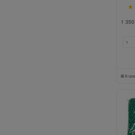
1 350
В ср