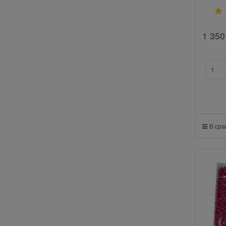
1 350
В ср