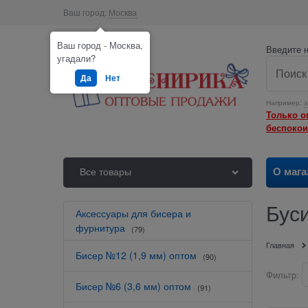
Ваш город:
Москва
Ваш город - Москва,
Введите н
угадали?
Да
Нет
Например:
з
Только о
беспокои
О мага
Все товары
Бус
Аксессуары для бисера и
фурнитура
(79)
Главная
Бисер №12 (1,9 мм) оптом
(90)
Фильтр:
Бисер №6 (3,6 мм) оптом
(91)