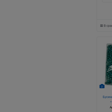
В ср
2
Бусин
«
А