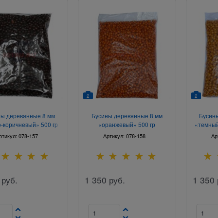
2
2
ы деревянные 8 мм
Бусины деревянные 8 мм
Бусин
-коричневый» 500 гр
«оранжевый» 500 гр
«темный
ртикул:
078-157
Артикул:
078-158
Ар
руб.
1 350
руб.
1 350