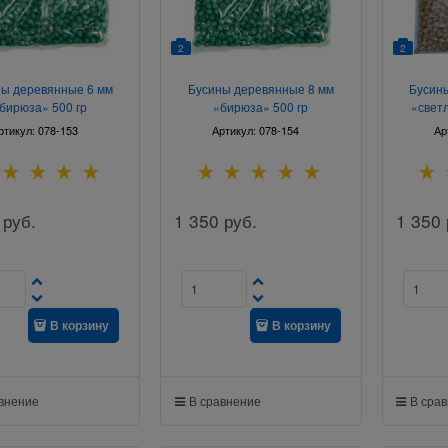
2
2
ы деревянные 6 мм
Бусины деревянные 8 мм
Бусин
бирюза» 500 гр
«бирюза» 500 гр
«свет
ртикул:
078-153
Артикул:
078-154
Ар
руб.
1 350
руб.
1 350
В корзину
В корзину
авнение
В сравнение
В сра