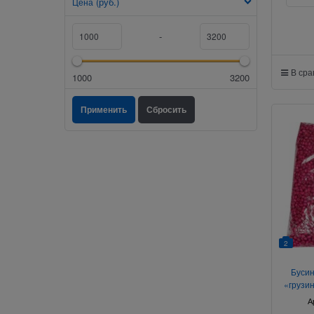
(руб.)
Цена
-
В ср
1000
3200
2
Бусин
«грузин
А