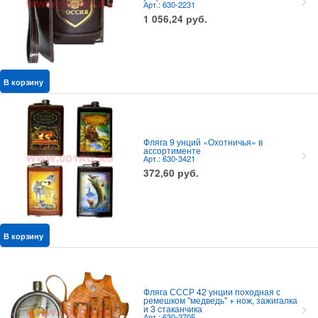
Арт.: 630-2231
1 056,24
руб.
В корзину
Фляга 9 унций «Охотничья» в
ассортименте
Арт.: 630-3421
372,60
руб.
В корзину
Фляга СССР 42 унции походная с
ремешком "медведь" + нож, зажигалка
и 3 стаканчика
Арт.: 630-2705