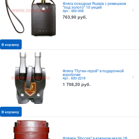
Фляга походная Russia с ремешком
"под золото" 10 унций
Арт.: 450-009
763,90
руб.
В корзину
Фляга "Путин-герой" в подарочной
коробочке
Арт.: 630-2219
1 708,20
руб.
В корзину
Фляжка "Россия" в кожаном чехле 18