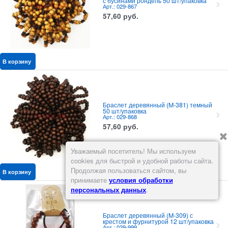
с бусинами рондель 50 шт/упаковка
Арт.: 029-867
57,60
руб.
В корзину
Браслет деревянный (M-381) темный
50 шт/упаковка
Арт.: 029-868
57,60
руб.
Уважаемый посетитель! Мы используем
cookies для быстрой и удобной работы сайта.
Продолжая пользоваться сайтом, вы
В корзину
принимаете
условия обработки
персональных данных
.
Браслет деревянный (M-309) с
крестом и фурнитурой 12 шт/упаковка
Арт.: 029-999