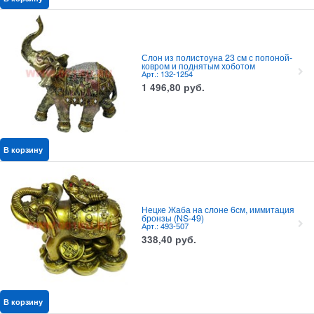
Слон из полистоуна 23 см с попоной-
ковром и поднятым хоботом
Арт.: 132-1254
1 496,80
руб.
В корзину
Нецке Жаба на слоне 6см, иммитация
бронзы (NS-49)
Арт.: 493-507
338,40
руб.
В корзину