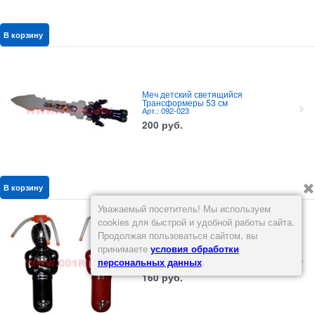
В корзину
Меч детский светящийся
Трансформеры 53 см
Арт.: 092-023
200
руб.
В корзину
Уважаемый посетитель! Мы используем
cookies для быстрой и удобной работы сайта.
Продолжая пользоваться сайтом, вы
Игрушка светяшка крутящаяся
принимаете
условия обработки
"Человек-Паук" 2 цвета
персональных данных
.
Арт.: 092-025
160
руб.