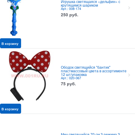
Игрушка светящаяся «дельфин» с
крутящимся шариком
Арт.: 008-174
250
руб.
В корзину
Ободок светящийся "бантик"
пластмассовый цвета в ассортименте
12 шт/упаковка
Арт.: 020-067
75
руб.
В корзину
Меч светящийся 70 см 3 режима 3