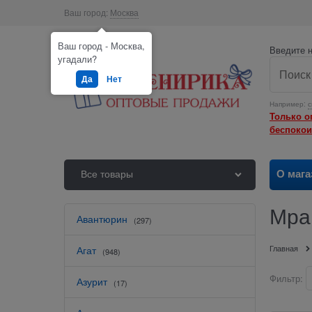
Ваш город:
Москва
Ваш город - Москва,
Введите н
угадали?
Да
Нет
Например:
с
Только о
беспокои
О мага
Все товары
Мра
Авантюрин
(297)
Главная
Агат
(948)
Фильтр:
Азурит
(17)