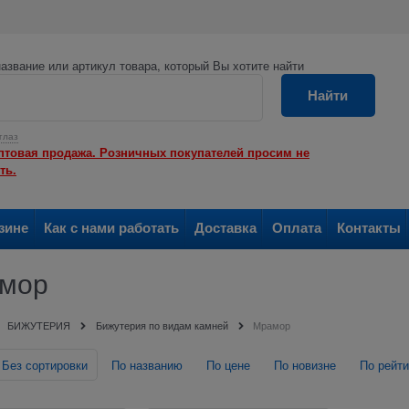
азвание или артикул товара, который Вы хотите найти
Найти
глаз
птовая продажа. Розничных покупателей просим не
ть.
зине
Как с нами работать
Доставка
Оплата
Контакты
мор
БИЖУТЕРИЯ
Бижутерия по видам камней
Мрамор
Без сортировки
По названию
По цене
По новизне
По рейти