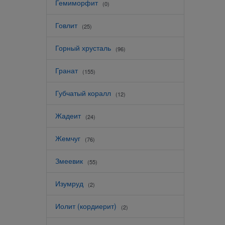
Гемиморфит
(0)
Говлит
(25)
Горный хрусталь
(96)
Гранат
(155)
Губчатый коралл
(12)
Жадеит
(24)
Жемчуг
(76)
Змеевик
(55)
Изумруд
(2)
Иолит (кордиерит)
(2)