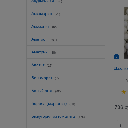
Азурмалахит
(5)
Аквамарин
(79)
Амазонит
(55)
Аметист
(201)
Аметрин
(18)
2
Апатит
(27)
Шары из
Беломорит
(7)
А
Белый агат
(62)
Берилл (морганит)
(30)
736
р
Бижутерия из гематита
(475)