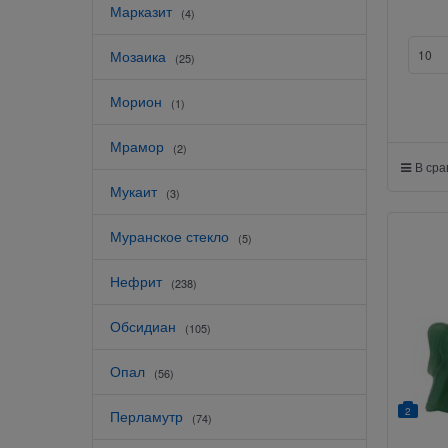
Марказит
(4)
Мозаика
(25)
Морион
(1)
Мрамор
(2)
В ср
Мукаит
(3)
Муранское стекло
(5)
Нефрит
(238)
Обсидиан
(105)
Опал
(56)
2
Перламутр
(74)