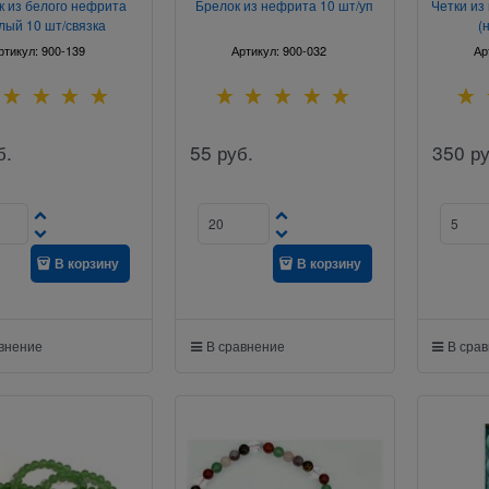
к из белого нефрита
Брелок из нефрита 10 шт/уп
Четки из
лый 10 шт/связка
(
ртикул:
900-139
Артикул:
900-032
Ар
б.
55
руб.
350
ру
В корзину
В корзину
авнение
В сравнение
В сра