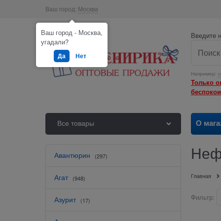
Ваш город:
Москва
Ваш город - Москва,
Введите н
угадали?
Да
Нет
Например:
с
Только о
беспокои
О мага
Все товары
Неф
Авантюрин
(297)
Главная
Агат
(948)
Фильтр:
Азурит
(17)