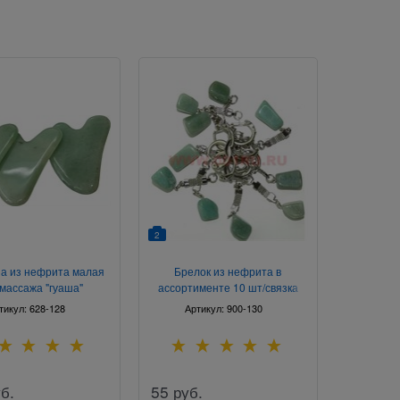
2
а из нефрита малая
Брелок из нефрита в
массажа "гуаша"
ассортименте 10 шт/связка
тикул:
628-128
Артикул:
900-130
б.
55
руб.