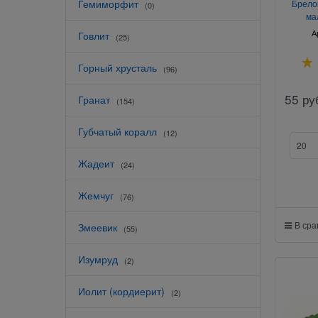
Гемиморфит
Брело
(0)
ма
А
Говлит
(25)
Горный хрусталь
(96)
55
ру
Гранат
(154)
Губчатый коралл
(12)
Жадеит
(24)
Жемчуг
(76)
В ср
Змеевик
(55)
Изумруд
(2)
Иолит (кордиерит)
(2)