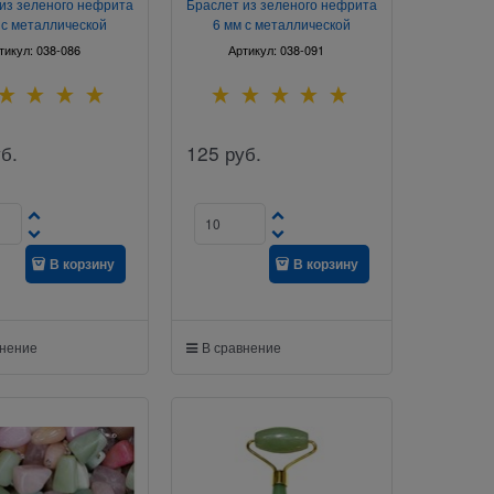
из зеленого нефрита
Браслет из зеленого нефрита
 с металлической
6 мм с металлической
фурнитурой
фурнитурой
тикул:
038-086
Артикул:
038-091
б.
125
руб.
В корзину
В корзину
внение
В сравнение