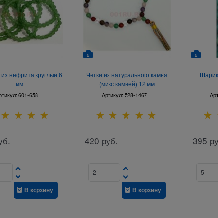
2
2
 из нефрита круглый 6
Четки из натурального камня
Шарик
мм
(микс камней) 12 мм
ртикул:
601-658
Артикул:
528-1467
Ар
уб.
420
руб.
395
ру
В корзину
В корзину