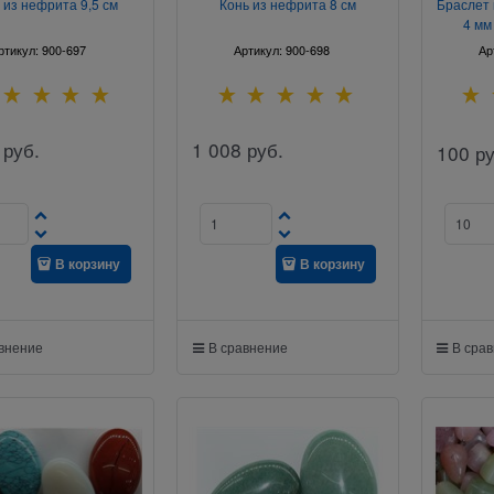
 из нефрита 9,5 см
Конь из нефрита 8 см
Браслет 
4 мм
ртикул:
900-697
Артикул:
900-698
Ар
руб.
1 008
руб.
100
ру
В корзину
В корзину
авнение
В сравнение
В сра