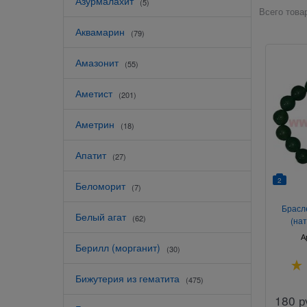
Азурмалахит
(5)
Всего товар
Аквамарин
(79)
Амазонит
(55)
Аметист
(201)
Аметрин
(18)
Апатит
(27)
2
Беломорит
(7)
Брасл
Белый агат
(62)
(на
А
Берилл (морганит)
(30)
Бижутерия из гематита
(475)
180
р