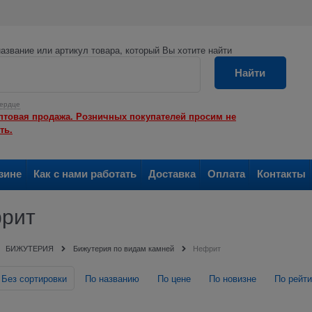
азвание или артикул товара, который Вы хотите найти
Найти
ердце
птовая продажа. Розничных покупателей просим не
ть.
зине
Как с нами работать
Доставка
Оплата
Контакты
рит
БИЖУТЕРИЯ
Бижутерия по видам камней
Нефрит
Без сортировки
По названию
По цене
По новизне
По рейти