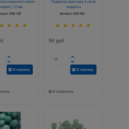
 прессованного камня
Подвеска (маятник) 4 см из
нефрит) 12 мм
нефрита
тикул:
528-129
Артикул:
628-263
б.
56
руб.
В корзину
В корзину
внение
В сравнение