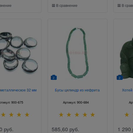
авнение
В сравнение
В сра
2
2
 металлическое 32 мм
Бусы цилиндр из нефрита
Хотей
ртикул:
900-675
Артикул:
900-684
Ар
0
руб.
585,60
руб.
1 290