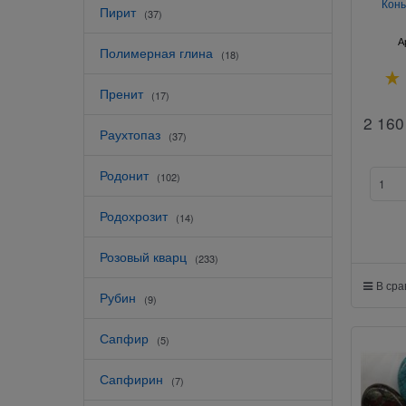
Конь
Пирит
(37)
А
Полимерная глина
(18)
Пренит
(17)
2 160
Раухтопаз
(37)
Родонит
(102)
Родохрозит
(14)
Розовый кварц
(233)
В ср
Рубин
(9)
Сапфир
(5)
Сапфирин
(7)