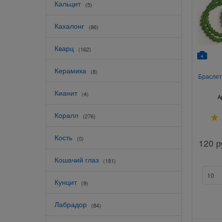
Кальцит
(5)
Кахалонг
(86)
Кварц
(162)
4
Керамика
(8)
Браслет
Кианит
(4)
А
Коралл
(276)
Кость
(0)
120
р
Кошачий глаз
(181)
Кунцит
(9)
Лабрадор
(84)