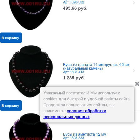
Арт.: 528-332
495,66
руб.
В корзину
Бусы из граната 14 мм круглые 60 см
(натуральный камень)
Арт.: 528-413
1 285
руб.
Уважаемый посетитель! Мы используем
cookies для быстрой и удобной работы сайта.
Продолжая пользоваться сайтом, вы
В корзину
принимаете
условия обработки
персональных данных
.
Бусы из аметиста 12 мм
Арт.: 528-333