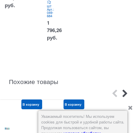
2
12
гну
руб.
0
шт
тый
Арт.:
Арт.:
049-
598-
684
711
1
2
796,26
684,77
руб.
руб.
Похожие товары
В корзину
В корзину
В корзину
Уважаемый посетитель! Мы используем
cookies для быстрой и удобной работы сайта.
Продолжая пользоваться сайтом, вы