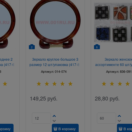
2
6
еднее 2
Зеркало круглое большое 3
Зеркало женско
а (417-6)
размер 12 шт/упаковка (417-8)
ассортименте 60 шт/
(038)
3
Артикул:
014-074
Артикул:
836-091
149,25
руб.
28,80
руб.
орзину
В корзину
В ко