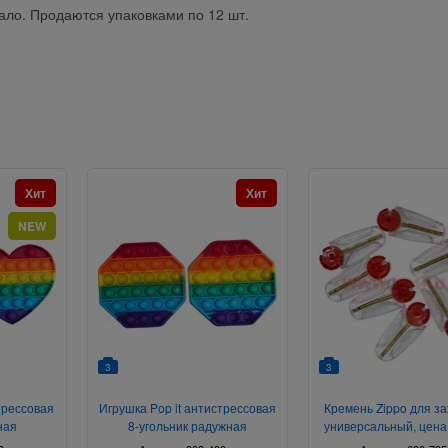
кало. Продаются упаковками по 12 шт.
Хит
Хит
NEW
3
3
трессовая
Игрушка Pop it антистрессовая
Кремень Zippo для з
ная
8-угольник радужная
универсальный, цена