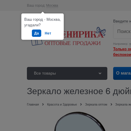
Ваш город:
Москва
Ваш город - Москва,
Введите н
угадали?
Да
Нет
Например:
м
Только о
беспокои
О мага
Все товары
Зеркало железное 6 дюй
Главная
Красота и Здоровье
Зеркала оптом
Зеркала ж