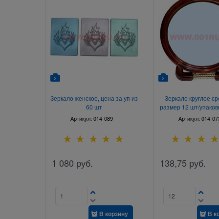
2
2
Зеркало женское, цена за уп из
Зеркало круглое ср
60 шт
размер 12 шт/упаковк
Артикул:
014-089
Артикул:
014-07
1 080
руб.
138,75
руб.
В корзину
В к