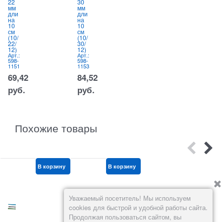
22
30
22
2
мм
мм
мм
м
дли
дли
дли
д
на
на
на
н
10
10
15
1
см
см
см
с
(10/
(10/
(15/
(1
22/
30/
22/
25
12)
12)
8)
12
Арт.:
Арт.:
Арт.:
Ар
598-
598-
598-
59
1151
1153
1154
11
69,42
84,52
79,42
1
руб.
руб.
руб.
р
Похожие товары
В корзину
В корзину
В корзину
Уважаемый посетитель! Мы используем
cookies для быстрой и удобной работы сайта.
Продолжая пользоваться сайтом, вы