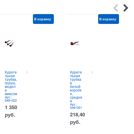
В корзину
В корзину
Курите
Курите
льная
льная
трубка,
трубка
груша,
в
модел
белой
и
коробк
миксом
е,
Арт.:
средня
549-022
я
Арт.:
1 350
549-051
218,40
руб.
руб.