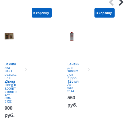
В корзину
В корзину
Зажига
Бензин
лка
для
USB
зажига
разряд
лок
ная
Zippo
Zhong
125 мл
Heng в
Арт.:
630-
ассорт
2144
именте
Арт.:
550
630-
3122
руб.
900
руб.