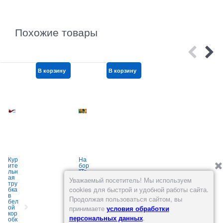
Похожие товары
В корзину
В корзину
В корзину
Кур
На
Тру
Т
ите
бор
бка
б
льн
"Тр
кур
к
ая
убк
ите
Уважаемый посетитель! Мы используем
тру
а
льн
бка
из
ая
cookies для быстрой и удобной работы сайта.
в
куб
«ги
Продолжая пользоваться сайтом, вы
бел
ико
тар
ой
в+5
а»
принимаете
условия обработки
кор
сет
сте
персональных данных
.
обк
оче
кло,
р