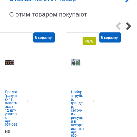
С этим товаром покупают
В корзину
В корзину
NEW
Брелок
Набор
"ракуш
«трубк
ки" в
а,
пластм
гринде
ассе
р,
12 шт/
сеточк
упаков
и»
ка
рисунк
Арт.:
и в
037-088
ассорт
именте
60
Арт.:
630-