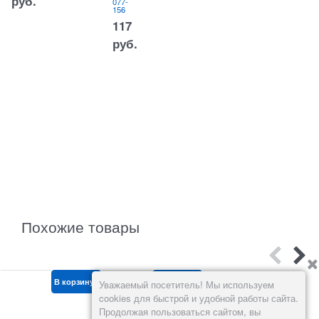
руб.
077-
ких
156
нож
ей
117
200
шт/
руб.
кор
Арт.:
064-
003
217,80
руб.
Похожие товары
В корзину
В корзину
В корзину
Уважаемый посетитель! Мы используем
cookies для быстрой и удобной работы сайта.
Продолжая пользоваться сайтом, вы