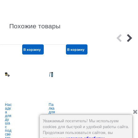
Похожие товары
В корзину
В корзину
В корзину
Нас
Па
Па
адк
лка
ров
л
а
для
ой
для
сел
утю
ду
фи
г
Уважаемый посетитель! Мы используем
ша
тел
Tob
cookies для быстрой и удобной работы сайта.
с
еск
i
р
под
опи
(то
Продолжая пользоваться сайтом, вы
све
чес
вар
тко
кая
ы