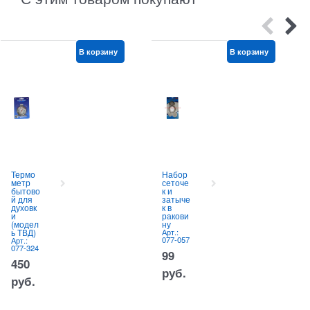
В корзину
В корзину
Термо
Набор
метр
сеточе
бытово
к и
й для
затыче
духовк
к в
и
ракови
(модел
ну
ь ТВД)
Арт.:
077-057
Арт.:
077-324
99
450
руб.
руб.