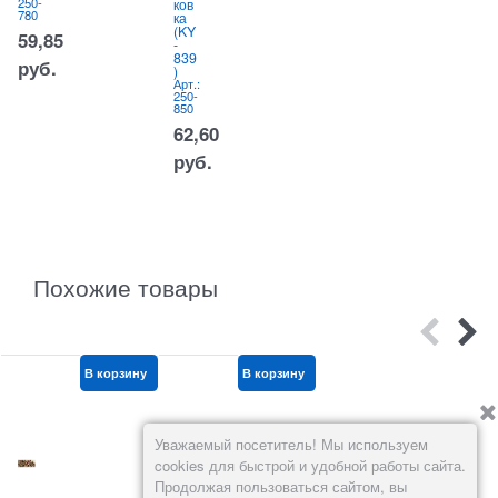
250-
ков
л
85
780
ка
1
(KY
ш
59,85
руб.
-
у
839
ко
руб.
)
ка
Арт.:
(F
250-
1
850
)
Ар
62,60
02
11
руб.
5
р
Похожие товары
В корзину
В корзину
В корзину
Уважаемый посетитель! Мы используем
cookies для быстрой и удобной работы сайта.
Продолжая пользоваться сайтом, вы