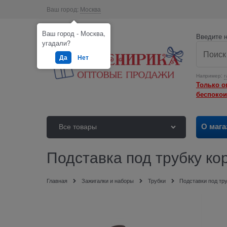
Ваш город:
Москва
Ваш город - Москва,
Введите н
угадали?
Да
Нет
Например:
г
Только о
беспокои
О мага
Все товары
Подставка под трубку ко
Главная
Зажигалки и наборы
Трубки
Подставки под тр