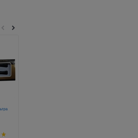
2
4
ьтра
Трубка деревянная Rider с
Трубка из вишни, мо
подставкой
ассортименте
Артикул:
630-392
Артикул:
630-401