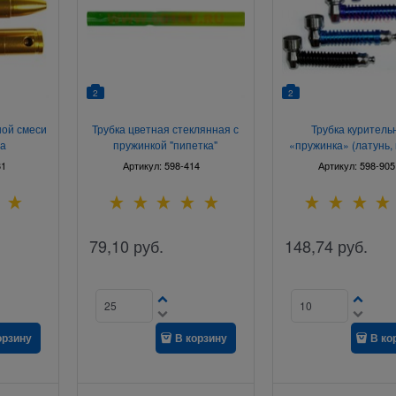
2
2
ной смеси
Трубка цветная стеклянная с
Трубка куритель
та
пружинкой "пипетка"
«пружинка» (латунь, 
31
Артикул:
598-414
Артикул:
598-905
79,10
руб.
148,74
руб.
орзину
В корзину
В ко