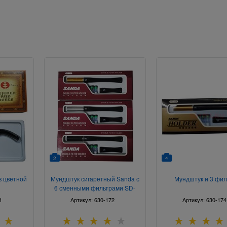
2
4
в цветной
Мундштук сигаретный Sanda с
Мундштук и 3 фил
6 сменными фильтрами SD-
129
1
Артикул:
630-172
Артикул:
630-174