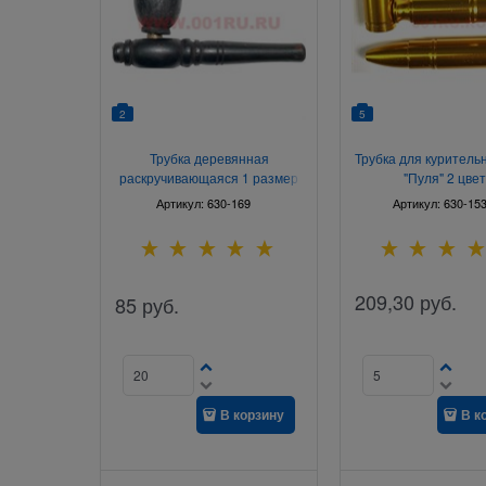
2
5
Трубка деревянная
Трубка для куритель
раскручивающаяся 1 размер
"Пуля" 2 цве
7,5 см 3 дюйма
Артикул:
630-169
Артикул:
630-15
209,30
руб.
85
руб.
В корзину
В к