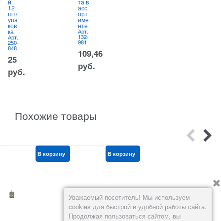
й
та в
20
12
асс
шт\
А
1
шт/
орт
уп
1
упа
име
Арт.:
778-
ков
нте
027
ка
Арт.:
132-
Арт.:
57,86
981
250-
848
109,46
руб.
25
руб.
руб.
Похожие товары
В корзину
В корзину
В корзину
Уважаемый посетитель! Мы используем
cookies для быстрой и удобной работы сайта.
Продолжая пользоваться сайтом, вы