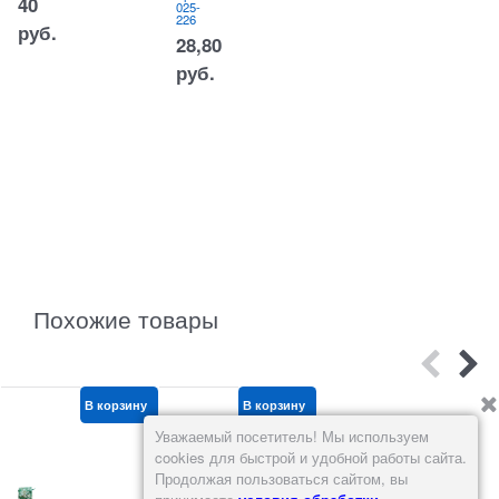
40
025-
ий
226
Арт.:
руб.
450-
28,80
009
ш
763,90
руб.
к
к
руб.
А
0
2
Похожие товары
В корзину
В корзину
В корзину
Уважаемый посетитель! Мы используем
cookies для быстрой и удобной работы сайта.
Продолжая пользоваться сайтом, вы