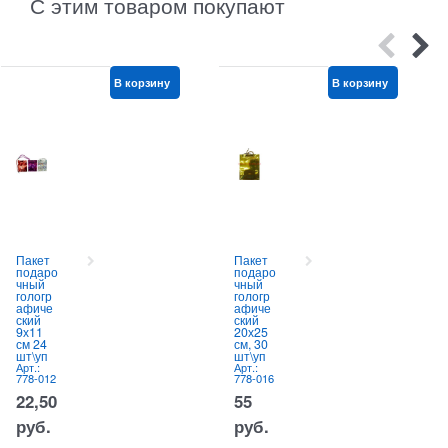
С этим товаром покупают
В корзину
В корзину
Пакет
Пакет
подаро
подаро
чный
чный
гологр
гологр
афиче
афиче
ский
ский
9х11
20х25
см 24
см, 30
шт\уп
шт\уп
Арт.:
Арт.:
778-012
778-016
22,50
55
руб.
руб.