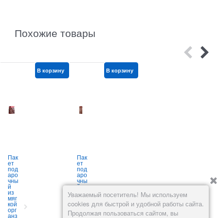
Похожие товары
В корзину
В корзину
В корзину
Пак
Пак
Кор
ет
ет
обк
к
под
под
а
аро
аро
под
чны
чны
аро
й
й
чна
а
из
под
я
Уважаемый посетитель! Мы используем
мяг
бут
нов
cookies для быстрой и удобной работы сайта.
кой
ылк
ого
,
орг
у из
дня
Продолжая пользоваться сайтом, вы
анз
орг
я