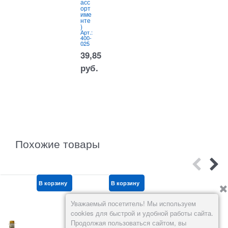
асс
а
орт
(00
име
2-6)
А
5
нте
Арт.:
5
630-
)
3477
Арт.:
400-
695
025
39,85
руб.
руб.
Похожие товары
В корзину
В корзину
В корзину
Уважаемый посетитель! Мы используем
cookies для быстрой и удобной работы сайта.
Продолжая пользоваться сайтом, вы