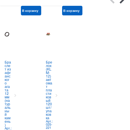
В корзину
В корзину
В корзину
Бра
Бре
Фл
сле
лок
яга
т из
(KL
СС
афг
M-
СР
анс
12)
и
ког
авт
Рос
о
ома
сия
в
ага
т
9
к
та
пла
унц
12
сти
ий
А
0
мм
ков
Арт.:
4
630-
(на
ый
1612
тур
120
аль
шт/
372,60
ны
упа
й
ков
руб.
кам
ка
ень
Арт.:
025-
)
221
Арт.: