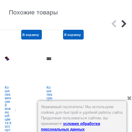
Похожие товары
В корзину
В корзину
В корзину
Ко
Ко
Чех
ше
ше
ол
лек
лек
для
жен
сре
пас
ски
дни
пор
й
й
та
Уважаемый посетитель! Мы используем
кож
кож
про
ан
ан
зра
cookies для быстрой и удобной работы сайта.
ый
ый
чны
й
Продолжая пользоваться сайтом, вы
цве
10
й,
та в
цве
цен
принимаете
условия обработки
асс
тов
а
А
персональных данных
.
1
орт
Арт.:
за