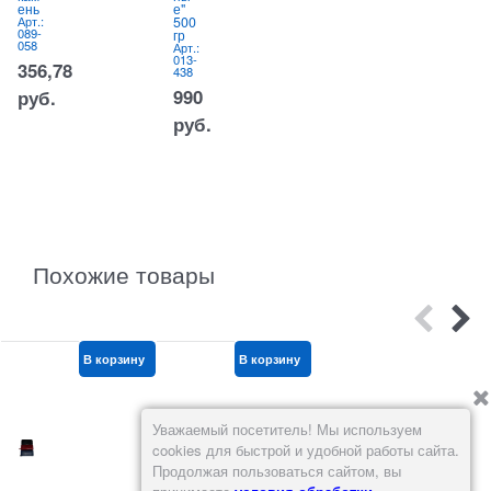
ень
е"
к
415,80
Арт.:
500
089-
гр
-
руб.
058
Арт.:
013-
7
356,78
438
А
2
990
руб.
7
руб.
Похожие товары
В корзину
В корзину
В корзину
Уважаемый посетитель! Мы используем
cookies для быстрой и удобной работы сайта.
Продолжая пользоваться сайтом, вы