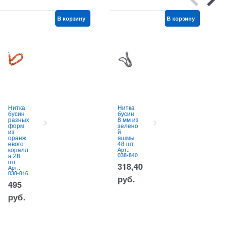
В корзину
В корзину
Нитка
Нитка
бусин
бусин
разных
8 мм из
форм
зелено
из
й
оранж
яшмы
евого
48 шт
коралл
Арт.:
038-840
а 28
шт
318,40
Арт.:
038-816
руб.
495
руб.