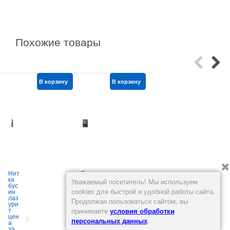
Похожие товары
В корзину
В корзину
В корзину
Нит
Бис
Бус
ка
ер
ин
Уважаемый посетитель! Мы используем
бус
№6
ы
т
cookies для быстрой и удобной работы сайта.
ин
(3,6
дер
лаз
мм)
евя
к
Продолжая пользоваться сайтом, вы
ури
сир
нн
3
т
ене
ые
принимаете
условия обработки
цен
вый
12
персональных данных
.
а
№2
мм
за
86
«че