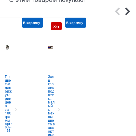
В корзину
В корзину
В корзину
Хит
По
Зая
Чёт
две
ц
ки
о
ска
кро
янт
о
для
лик
арь
биж
под
ора
уте
вес
нже
(
рии
ка
вые
с
цен
мал
(KY
а
ый
-
и
за
с
229
100
мех
1)
гра
ом
пла
в
мм
цве
стм
А
0
Арт.:
та в
асс
2
089-
асс
овы
135
орт
е
име
12