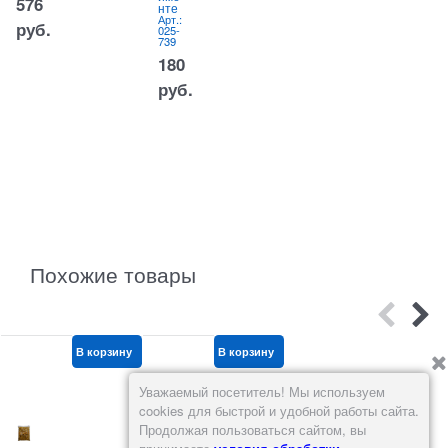
576
нте
шт/
Арт.:
упа
руб.
025-
ков
739
ка
Арт.:
180
250-
436
руб.
97,85
руб.
Похожие товары
В корзину
В корзину
В корзину
Уважаемый посетитель! Мы используем
cookies для быстрой и удобной работы сайта.
Продолжая пользоваться сайтом, вы