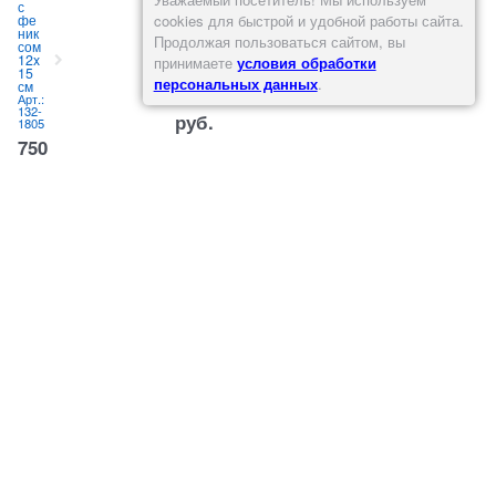
с
а
из
т
фе
жел
дву
cookies для быстрой и удобной работы сайта.
ник
тый
х
Продолжая пользоваться сайтом, вы
сом
Арт.:
ста
с
132-
12x
туэ
к
принимаете
условия обработки
1585
15
ток
персональных данных
.
см
"Ль
292,60
Арт.:
вы"
132-
пол
руб.
1805
ист
и
оун
750
(NS
-
руб.
21B
-
)
Арт.:
)
132-
А
1429
1
1
398,34
руб.
Мы в Вконтакте