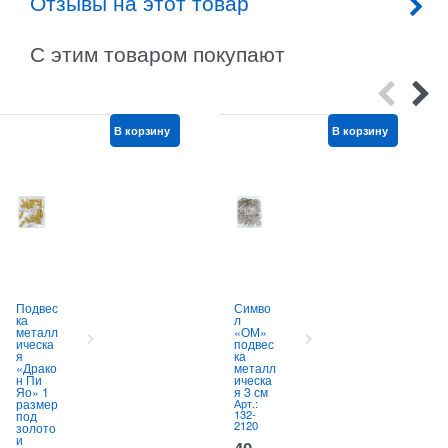
Отзывы на этот товар
С этим товаром покупают
В корзину
В корзину
Подвес
Симво
ка
л
металл
«ОМ»
ическа
подвес
я
ка
«Драко
металл
н Пи
ическа
Яо» 1
я 3 см
размер
Арт.:
132-
под
2120
золото
и
40