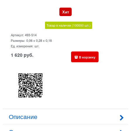
Хит
Товар в наличии
(100000
шт.)
Артикул:
493-514
Размеры:
0,06 x 0,28 x 0,18
Ед. измерения:
шт.
1 620
руб.
В корзину
Описание