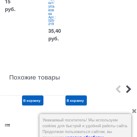
15
шт/
,
упа
цен
руб.
ков
а
ка
за
Арт.:
12
025-
шт
219
Арт.:
860-
35,40
006
1
руб.
330,5601
руб.
Похожие товары
В корзину
В корзину
В корзину
Уважаемый посетитель! Мы используем
cookies для быстрой и удобной работы сайта.
Продолжая пользоваться сайтом, вы