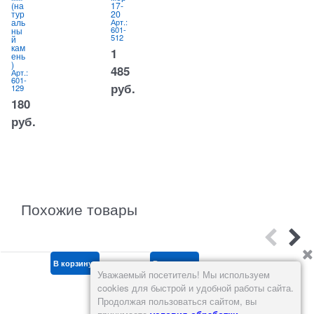
(на
17-
ка
тур
20
Арт.:
025-
аль
Арт.:
т
275
601-
ны
А
512
5
й
65
1
кам
1
ень
руб.
)
485
Арт.:
601-
руб.
129
180
руб.
Похожие товары
В корзину
В корзину
В корзину
Уважаемый посетитель! Мы используем
cookies для быстрой и удобной работы сайта.
Продолжая пользоваться сайтом, вы