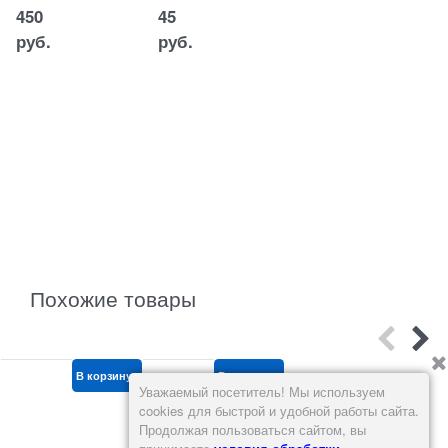
20
450
45
Арт.:
601-
руб.
руб.
433
1
755
руб.
Похожие товары
В корзину
В корзину
В корзину
Уважаемый посетитель! Мы используем
cookies для быстрой и удобной работы сайта.
Продолжая пользоваться сайтом, вы