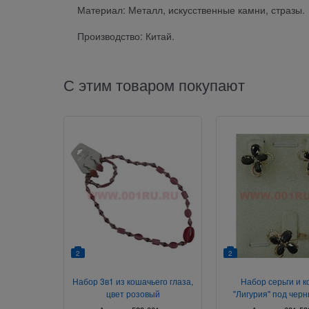
Материал: Металл, искусственные камни, стразы.
Производство: Китай.
С этим товаром покупают
2
2
Набор 3в1 из кошачьего глаза,
Набор серьги и к
цвет розовый
"Лигурия" под черн
размер 17-2