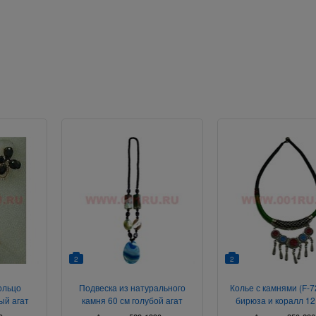
2
2
ольцо
Подвеска из натурального
Колье с камнями (F-7
ый агат
камня 60 см голубой агат
бирюза и коралл 12
0