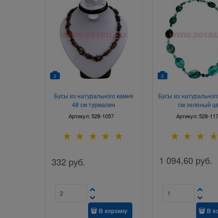
2
2
Бусы из натурального камня
Бусы из натурального
48 см турмалин
см зеленый ц
Артикул:
528-1057
Артикул:
528-11
1 094,60
руб.
332
руб.
В корзину
В к