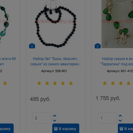
2
2
 агата 60
Набор 3в1 "Бусы, браслет,
Набор серьги и к
вет
серьги" из синего авантюрина
"Таррагона" под и
(10 мм)
размер 17-20
72
Артикул:
528-801
Артикул:
601-412
1 755
руб.
495
руб.
орзину
В корзину
В ко