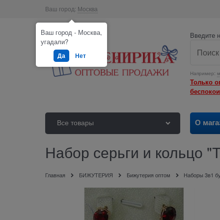
Ваш город:
Москва
Ваш город - Москва,
Введите н
угадали?
Да
Нет
Например:
м
Только о
беспокои
О мага
Все товары
Набор серьги и кольцо "
Главная
БИЖУТЕРИЯ
Бижутерия оптом
Наборы 3в1 бу