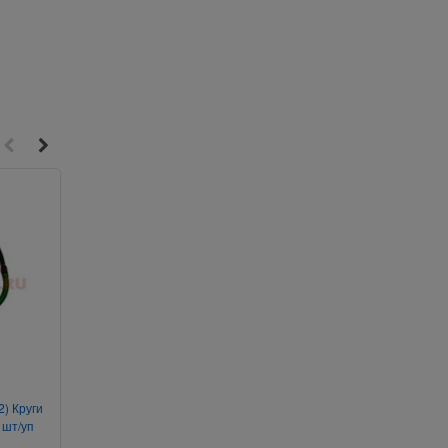
4
2
2) Круги
Графин и 6 стопок с
Лизун «сколопендра» 2
 шт/уп
пятиконечной звездой