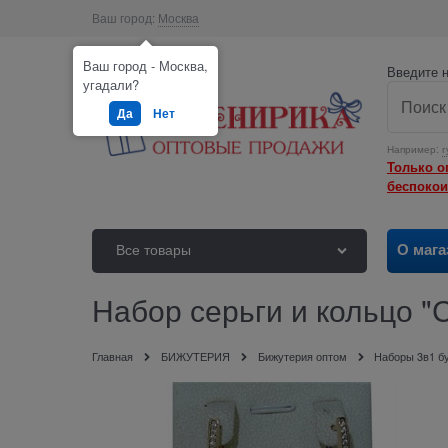
Ваш город:
Москва
Ваш город - Москва,
Введите н
угадали?
Да
Нет
Например:
г
Только о
беспокои
О мага
Все товары
Набор серьги и кольцо "
Главная
БИЖУТЕРИЯ
Бижутерия оптом
Наборы 3в1 бу