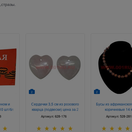
,стразы.
2
2
еном и
Сердечки 3,5 см из розового
Бусы из африканского
10 шт/бл
кварца (подвески) цена за 2
коричневые 14 
штуки
8
Артикул:
628-176
Артикул:
528-281