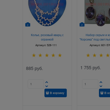
2
2
Колье, розовый кварц с
Набор серьги и к
огранкой
"Корсика" под светлы
размер 17-2
Артикул:
528-111
Артикул:
601-57
1 755
руб.
885
руб.
В корзину
В к