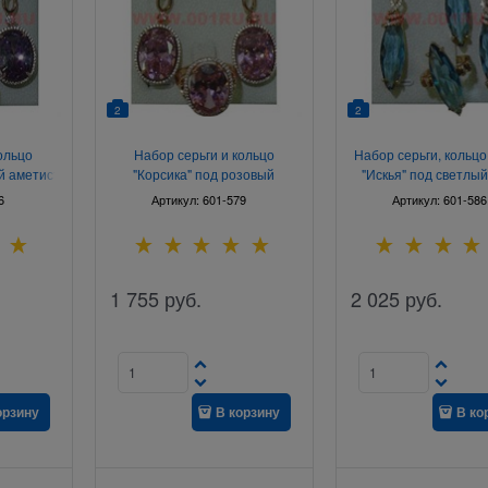
2
2
ольцо
Набор серьги и кольцо
Набор серьги, кольцо
й аметист
"Корсика" под розовый
"Искья" под светлый
0
кристалл размер 17-20
размер 17-20
6
Артикул:
601-579
Артикул:
601-586
1 755
руб.
2 025
руб.
орзину
В корзину
В ко