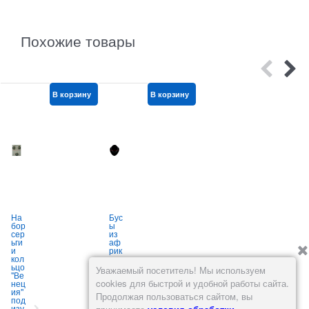
Похожие товары
В корзину
В корзину
В корзину
На
Бус
Бус
бор
ы
ы
сер
из
из
ьги
аф
нат
и
рик
ура
кол
анс
льн
ьцо
ког
ого
о
Уважаемый посетитель! Мы используем
"Ве
о
кам
cookies для быстрой и удобной работы сайта.
нец
ага
ня
ия"
та,
52-
Продолжая пользоваться сайтом, вы
под
сер
55
изу
ые
см