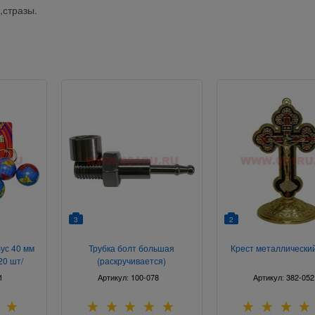
,стразы.
3
2
бус 40 мм
Трубка болт большая
Крест металлический
20 шт/
(раскручивается)
1
Артикул:
100-078
Артикул:
382-052