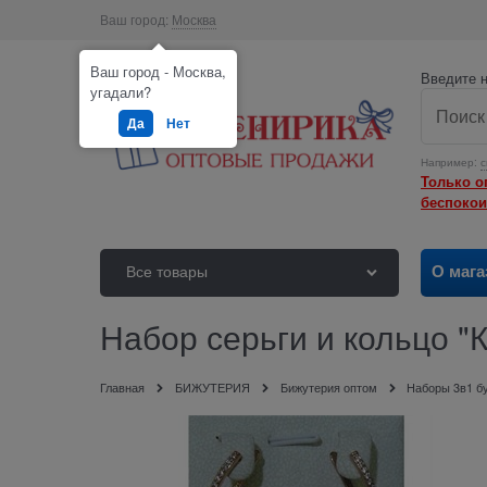
Ваш город:
Москва
Ваш город - Москва,
Введите н
угадали?
Да
Нет
Например:
с
Только о
беспокои
О мага
Все товары
Набор серьги и кольцо "
Главная
БИЖУТЕРИЯ
Бижутерия оптом
Наборы 3в1 бу