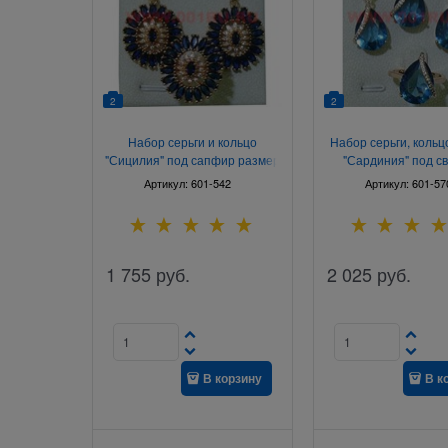
2
2
Набор серьги и кольцо
Набор серьги, кольц
"Сицилия" под сапфир размер
"Сардиния" под с
17-20
аметист размер 
Артикул:
601-542
Артикул:
601-57
1 755
руб.
2 025
руб.
В корзину
В к