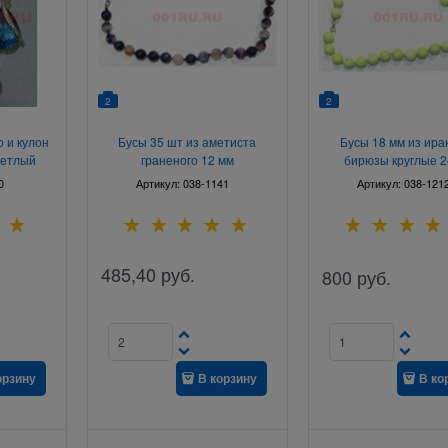
2
2
о и кулон
Бусы 35 шт из аметиста
Бусы 18 мм из ира
ветлый
граненого 12 мм
бирюзы круглые 2
17-20
0
Артикул:
038-1141
Артикул:
038-121
485,40
руб.
800
руб.
орзину
В корзину
В ко