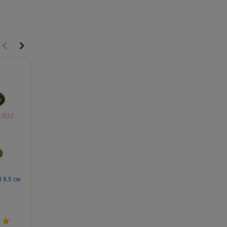
2
2
 9,5 см
Кольцо из гематита 28 мм
Кольцо металлическое
магнитное
Артикул:
900-671
Артикул:
900-676