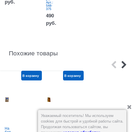
руб.
Арт.:
Ар
548-
54
375
34
490
1
руб.
2
р
Похожие товары
В корзину
В корзину
В корзину
Уважаемый посетитель! Мы используем
cookies для быстрой и удобной работы сайта.
Продолжая пользоваться сайтом, вы
На
Кар
Кар
бор
ты
ты