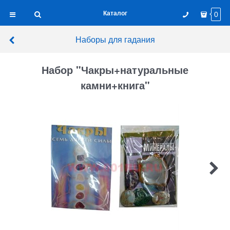
Каталог
0
Наборы для гадания
Набор "Чакры+натуральные
камни+книга"