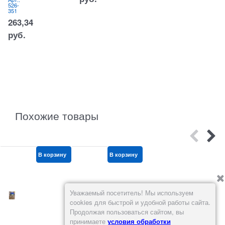
шт
526-
8
1 кг
351
2
Арт.:
044-
263,34
876
595
руб.
руб.
Похожие товары
В корзину
В корзину
В корзину
Уважаемый посетитель! Мы используем
cookies для быстрой и удобной работы сайта.
Продолжая пользоваться сайтом, вы
принимаете
условия обработки