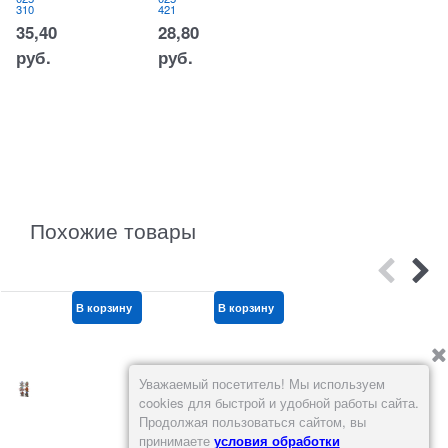
ьш
310
421
ая
12
35,40
28,80
шт/
упа
руб.
руб.
ков
ка
Арт.:
250-
303
75
руб.
Похожие товары
В корзину
В корзину
В корзину
Уважаемый посетитель! Мы используем
cookies для быстрой и удобной работы сайта.
Продолжая пользоваться сайтом, вы
принимаете
условия обработки