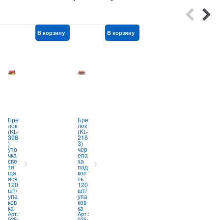
В корзину
В корзину
В корзину
Бре
Бре
Аму
лок
лок
лет
(KL-
(KL-
для
с
398
216
ма
)
3)
ши
уто
чер
ны
чка
епа
от
све
ха
сгл
е
тя
под
аза
(
ща
кос
(32)
5
яся
ть
под
А
1
120
120
ков
0
шт/
шт/
а
упа
упа
зол
ков
ков
ота
ка
ка
я
Арт.:
Арт.:
бол
025-
025-