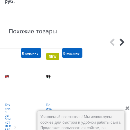
руб.
Похожие товары
В корзину
В корзину
В корзину
NEW
Точ
Пе
По
илк
рча
ду
а-
тки
шка
с
ры
сад
из
Уважаемый посетитель! Мы используем
боч
овы
тел
с
cookies для быстрой и удобной работы сайта.
ист
е с
еш
т
ка с
когт
опа
Продолжая пользоваться сайтом, вы
зап
ями
(6
А