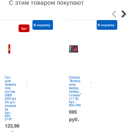
С этим товаром покупают
В корзину
В корзину
Хит
Газ
Набор
для
"Фляга,
зажига
нож,
лок
вилка,
оптом
лейка,
S&B
стакан"
200 мл
(11-8)
24 шт/
Арт.:
850-006
упаков
ка
695
Арт.:
630-
руб.
2130
123,86