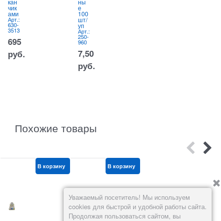
5
кан
ны
Арт.:
8
618-
чик
е
1072
ами
100
Арт.:
шт/
57,60
630-
уп
3513
Арт.:
руб.
250-
695
960
7,50
руб.
руб.
Похожие товары
В корзину
В корзину
В корзину
Уважаемый посетитель! Мы используем
cookies для быстрой и удобной работы сайта.
Продолжая пользоваться сайтом, вы