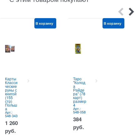
В корзину
В корзину
Карты
Таро
Класси
"Колод
ческие
а
руны с
Райде
книгой
ра" (78
(155
карт)
стр)
размер
Польш
4
а
Арт.:
548-058
Арт.:
548-343
384
1 260
руб.
руб.