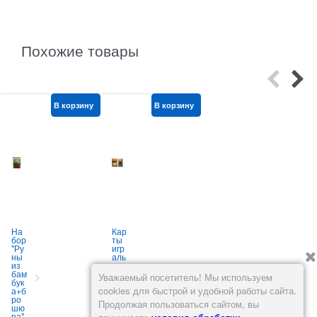
Похожие товары
В корзину
В корзину
В корзину
На
Кар
Кар
бор
ты
ты
"Ру
игр
игр
и
ны
аль
аль
из
ны
ны
бам
е
е
Уважаемый посетитель! Мы используем
бук
Ro
36
cookies для быстрой и удобной работы сайта.
а+б
ma
кар
ро
no
т
Продолжая пользоваться сайтом, вы
шю
w
«Be
ра"
114
auti
к