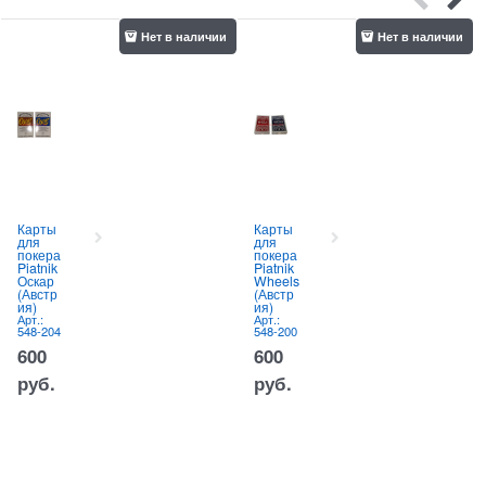
Нет в наличии
Нет в наличии
Карты
Карты
для
для
покера
покера
Piatnik
Piatnik
Оскар
Wheels
(Австр
(Австр
ия)
ия)
Арт.:
Арт.:
548-204
548-200
600
600
руб.
руб.