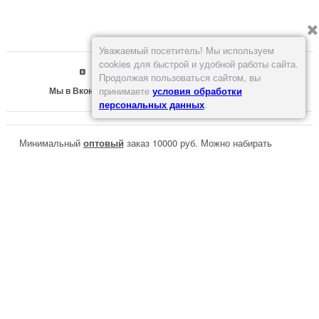
Уважаемый посетитель! Мы используем
cookies для быстрой и удобной работы сайта.
Продолжая пользоваться сайтом, вы
Мы в Вконтакте
принимаете
условия обработки
персональных данных
.
Минимальный
оптовый
заказ 10000 руб. Можно набирать
разные товары.
В розницу не продаем! Наложенного платежа
нет!
Способы оплаты: перевод на карту, на
расчетный счет или наличными при
самовывозе со склада в Москве.
Доставка по Москве или до транспортной компании 500 р.
или больше. Доставка до филиала СДЭК в Москве
бесплатная.